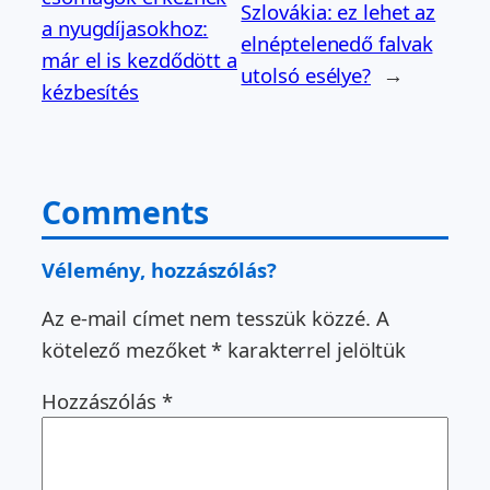
Szlovákia: ez lehet az
a nyugdíjasokhoz:
elnéptelenedő falvak
már el is kezdődött a
utolsó esélye?
→
kézbesítés
Comments
Vélemény, hozzászólás?
Az e-mail címet nem tesszük közzé.
A
kötelező mezőket
*
karakterrel jelöltük
Hozzászólás
*