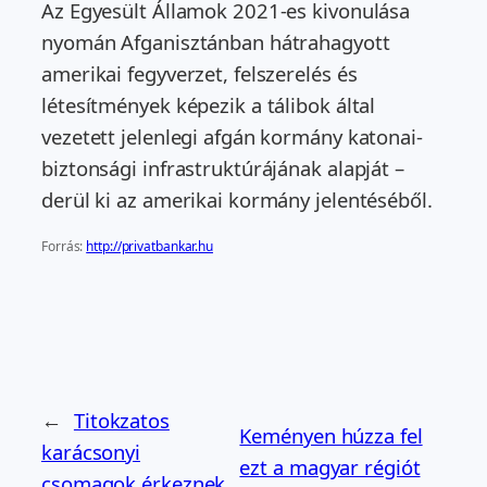
Az Egyesült Államok 2021-es kivonulása
nyomán Afganisztánban hátrahagyott
amerikai fegyverzet, felszerelés és
létesítmények képezik a tálibok által
vezetett jelenlegi afgán kormány katonai-
biztonsági infrastruktúrájának alapját –
derül ki az amerikai kormány jelentéséből.
Forrás:
http://privatbankar.hu
←
Titokzatos
Keményen húzza fel
karácsonyi
ezt a magyar régiót
csomagok érkeznek