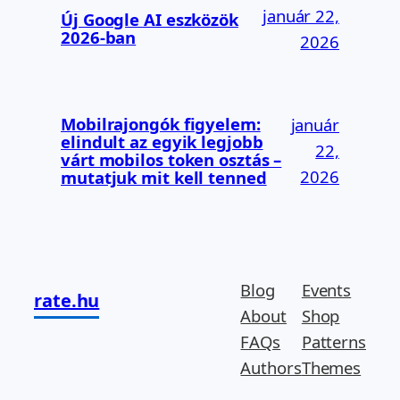
január 22,
Új Google AI eszközök
2026-ban
2026
Mobilrajongók figyelem:
január
elindult az egyik legjobb
22,
várt mobilos token osztás –
2026
mutatjuk mit kell tenned
Blog
Events
rate.hu
About
Shop
FAQs
Patterns
Authors
Themes