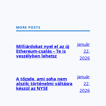
MORE POSTS
január
Milliárdokat nyel el az új
Ethereum-csalás – Te is
22,
veszélyben lehetsz
2026
január
A tőzsde, ami soha nem
alszik: történelmi váltásra
22,
készül az NYSE
2026