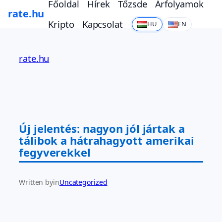
Főoldal
Hírek
Tőzsde
Árfolyamok
rate.hu
Kripto
Kapcsolat
HU
EN
Ugrás
a
rate.hu
tartalomhoz
Új jelentés: nagyon jól jártak a
tálibok a hátrahagyott amerikai
fegyverekkel
Written by
in
Uncategorized