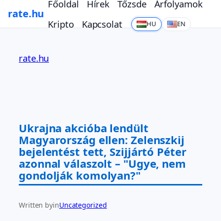
Főoldal
Hírek
Tőzsde
Árfolyamok
rate.hu
Kripto
Kapcsolat
HU
EN
Ugrás
a
rate.hu
tartalomhoz
Ukrajna akcióba lendült
Magyarország ellen: Zelenszkij
bejelentést tett, Szijjártó Péter
azonnal válaszolt – "Ugye, nem
gondolják komolyan?"
Written by
in
Uncategorized