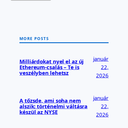
MORE POSTS
január
Milliárdokat nyel el az új
Ethereum-csalás – Te is
22,
veszélyben lehetsz
2026
január
A tőzsde, ami soha nem
alszik: történelmi váltásra
22,
készül az NYSE
2026