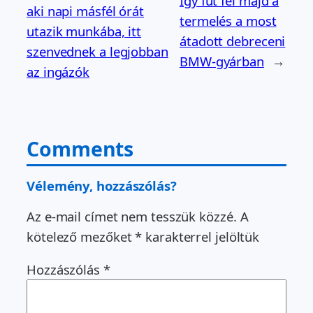
Így fut fel majd a
aki napi másfél órát
termelés a most
utazik munkába, itt
átadott debreceni
szenvednek a legjobban
BMW-gyárban
→
az ingázók
Comments
Vélemény, hozzászólás?
Az e-mail címet nem tesszük közzé.
A
kötelező mezőket
*
karakterrel jelöltük
Hozzászólás
*