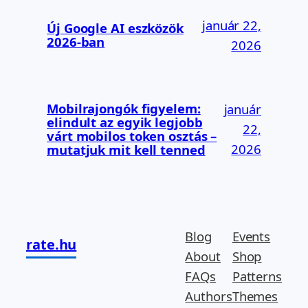
január 22,
Új Google AI eszközök
2026-ban
2026
Mobilrajongók figyelem:
január
elindult az egyik legjobb
22,
várt mobilos token osztás –
2026
mutatjuk mit kell tenned
Blog
Events
rate.hu
About
Shop
FAQs
Patterns
Authors
Themes