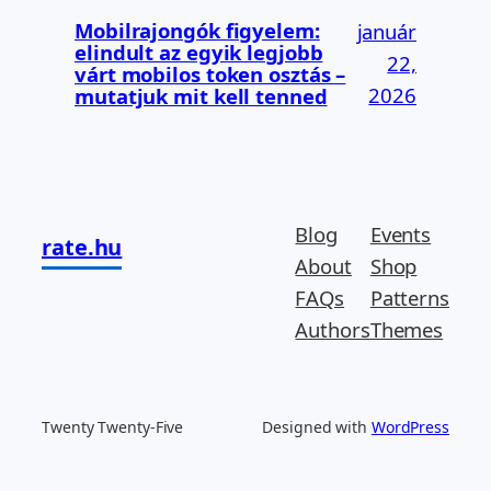
Mobilrajongók figyelem:
január
elindult az egyik legjobb
22,
várt mobilos token osztás –
2026
mutatjuk mit kell tenned
Blog
Events
rate.hu
About
Shop
FAQs
Patterns
Authors
Themes
Twenty Twenty-Five
Designed with
WordPress