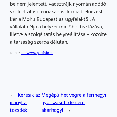
be nem jelentett, vadsztrájk nyomán adódó
szolgáltatási fennakadások miatt elnézést
kér a Mohu Budapest az ügyfelektől. A
vállalat célja a helyzet mielőbbi tisztázása,
illetve a szolgáltatás helyreállítása – közölte
a társaság szerda délután.
Forrás:
http://www.portfolio.hu
←
Keresik az
Megépülhet végre a ferihegyi
irányt a
gyorsvasút: de nem
tőzsdék
akárhogy!
→