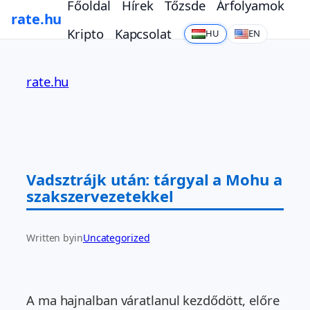
Főoldal
Hírek
Tőzsde
Árfolyamok
rate.hu
Kripto
Kapcsolat
HU
EN
Ugrás
a
rate.hu
tartalomhoz
Vadsztrájk után: tárgyal a Mohu a
szakszervezetekkel
Written by
in
Uncategorized
A ma hajnalban váratlanul kezdődött, előre