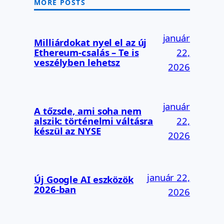
MORE POSTS
január
Milliárdokat nyel el az új
Ethereum-csalás – Te is
22,
veszélyben lehetsz
2026
január
A tőzsde, ami soha nem
alszik: történelmi váltásra
22,
készül az NYSE
2026
január 22,
Új Google AI eszközök
2026-ban
2026