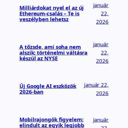
január
Milliárdokat nyel el az új
Ethereum-csalás – Te is
22,
veszélyben lehetsz
2026
január
A tőzsde, ami soha nem
alszik: történelmi váltásra
22,
készül az NYSE
2026
január 22,
Új Google AI eszközök
2026-ban
2026
Mobilrajongók figyelem:
január
elindult az egyik legjobb
22,