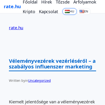
Főoldal
Hírek
Tőzsde
Árfolyamok
rate.hu
Kripto
Kapcsolat
HU
EN
Ugrás
a
rate.hu
tartalomhoz
Véleményvezérek vezérléséről – a
szabályos influenszer marketing
Written by
in
Uncategorized
Kiemelt jelentősége van a véleményvezérek