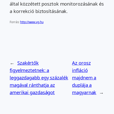
által közzétett posztok monitorozásának és
a korrekció biztosításának.
Forrás:
http://www.vg.hu
←
Szakértők
Az orosz
figyelmeztetnek: a
infláció
leggazdagabb egy százalék
majdnem a
magával ránthatja az
duplája a
amerikai gazdaságot
magyarnak
→