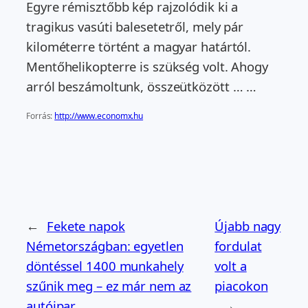
Egyre rémisztőbb kép rajzolódik ki a
tragikus vasúti balesetetről, mely pár
kilométerre történt a magyar határtól.
Mentőhelikopterre is szükség volt. Ahogy
arról beszámoltunk, összeütközött … …
Forrás:
http://www.economx.hu
←
Fekete napok
Újabb nagy
Németországban: egyetlen
fordulat
döntéssel 1400 munkahely
volt a
szűnik meg – ez már nem az
piacokon
autóipar
→