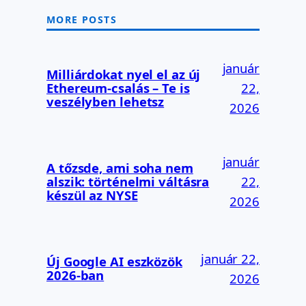
MORE POSTS
január
Milliárdokat nyel el az új
Ethereum-csalás – Te is
22,
veszélyben lehetsz
2026
január
A tőzsde, ami soha nem
alszik: történelmi váltásra
22,
készül az NYSE
2026
január 22,
Új Google AI eszközök
2026-ban
2026