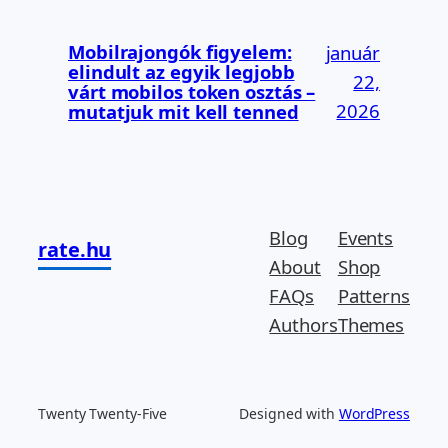
Mobilrajongók figyelem:
január
elindult az egyik legjobb
22,
várt mobilos token osztás –
2026
mutatjuk mit kell tenned
Blog
Events
rate.hu
About
Shop
FAQs
Patterns
Authors
Themes
Twenty Twenty-Five
Designed with
WordPress