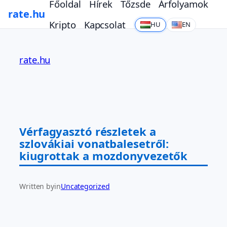
Főoldal
Hírek
Tőzsde
Árfolyamok
rate.hu
Kripto
Kapcsolat
HU
EN
Ugrás
a
rate.hu
tartalomhoz
Vérfagyasztó részletek a
szlovákiai vonatbalesetről:
kiugrottak a mozdonyvezetők
Written by
in
Uncategorized