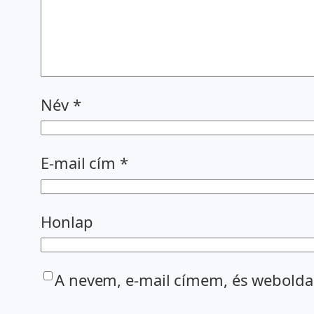
Név
*
E-mail cím
*
Honlap
A nevem, e-mail címem, és webold