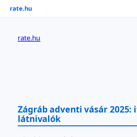
rate.hu
Ugrás
a
rate.hu
tartalomhoz
Zágráb adventi vásár 2025: i
látnivalók