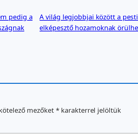
nem pedig a
A világ legjobbjai között a pes
rszágnak
elképesztő hozamoknak örülhe
kötelező mezőket
*
karakterrel jelöltük