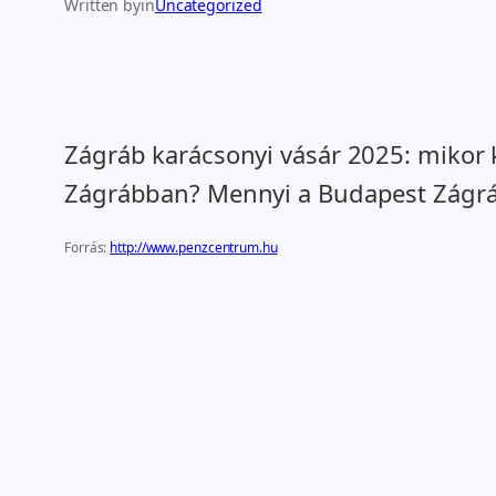
Written by
in
Uncategorized
Zágráb karácsonyi vásár 2025: mikor k
Zágrábban? Mennyi a Budapest Zágráb
Forrás:
http://www.penzcentrum.hu