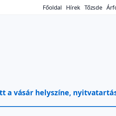
Főoldal
Hírek
Tőzsde
Árf
tt a vásár helyszíne, nyitvatart