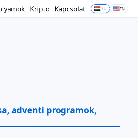
olyamok
Kripto
Kapcsolat
HU
EN
ása, adventi programok,