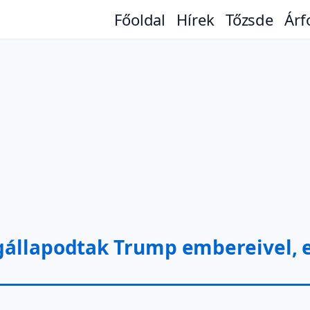
Főoldal
Hírek
Tőzsde
Árf
gállapodtak Trump embereivel, e