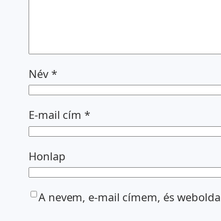
Név
*
E-mail cím
*
Honlap
A nevem, e-mail címem, és webold