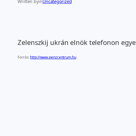
Written by
in
Uncategorized
Zelenszkij ukrán elnök telefonon egye
Forrás:
http://www.penzcentrum.hu