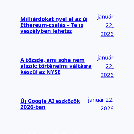
január
Milliárdokat nyel el az új
Ethereum-csalás – Te is
22,
veszélyben lehetsz
2026
január
A tőzsde, ami soha nem
alszik: történelmi váltásra
22,
készül az NYSE
2026
január 22,
Új Google AI eszközök
2026-ban
2026