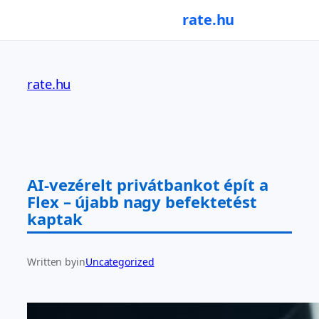
rate.hu
Ugrás
a
rate.hu
tartalomhoz
AI-vezérelt privátbankot épít a
Flex – újabb nagy befektetést
kaptak
Written by
in
Uncategorized