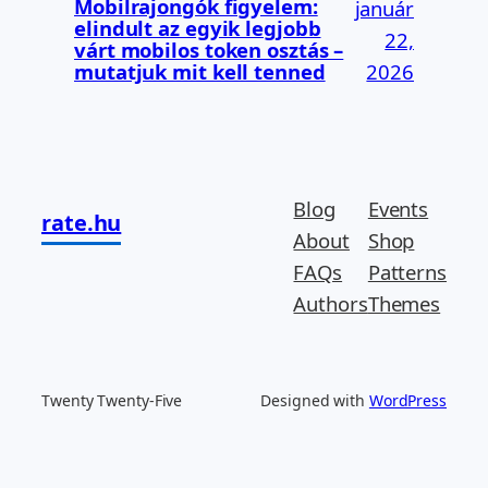
Mobilrajongók figyelem:
január
elindult az egyik legjobb
22,
várt mobilos token osztás –
2026
mutatjuk mit kell tenned
Blog
Events
rate.hu
About
Shop
FAQs
Patterns
Authors
Themes
Twenty Twenty-Five
Designed with
WordPress