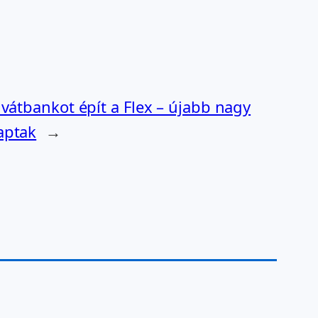
rivátbankot épít a Flex – újabb nagy
aptak
→