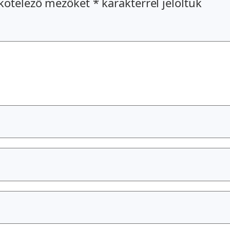
kötelező mezőket
*
karakterrel jelöltük