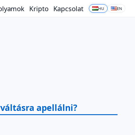
olyamok
Kripto
Kapcsolat
HU
EN
áltásra apellálni?