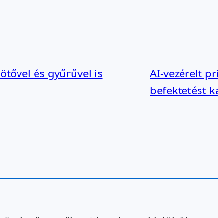
ötővel és gyűrűvel is
AI-vezérelt p
befektetést k