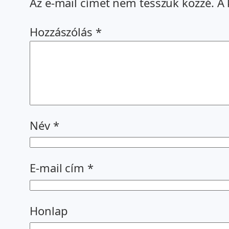
Az e-mail címet nem tesszük közzé.
A 
Hozzászólás
*
Név
*
E-mail cím
*
Honlap