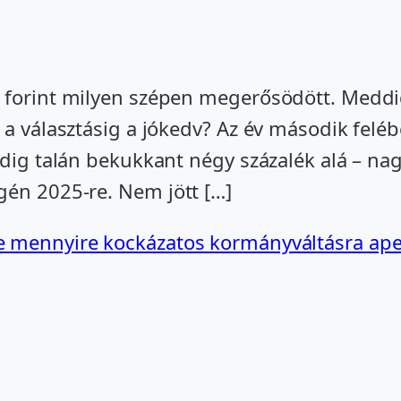
 forint milyen szépen megerősödött. Meddig 
 a választásig a jókedv? Az év második feléb
edig talán bekukkant négy százalék alá – nag
gén 2025-re. Nem jött […]
 mennyire kockázatos kormányváltásra apel