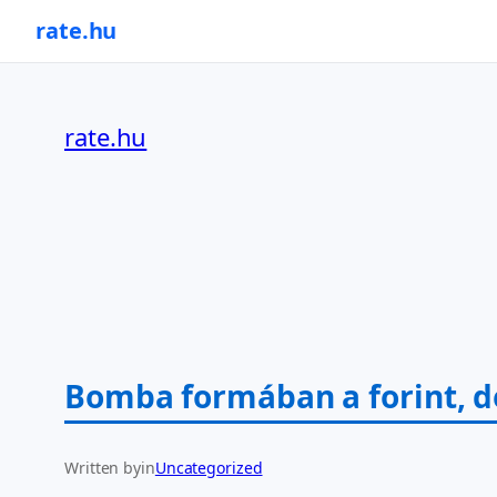
rate.hu
Ugrás
a
rate.hu
tartalomhoz
Bomba formában a forint, d
Written by
in
Uncategorized