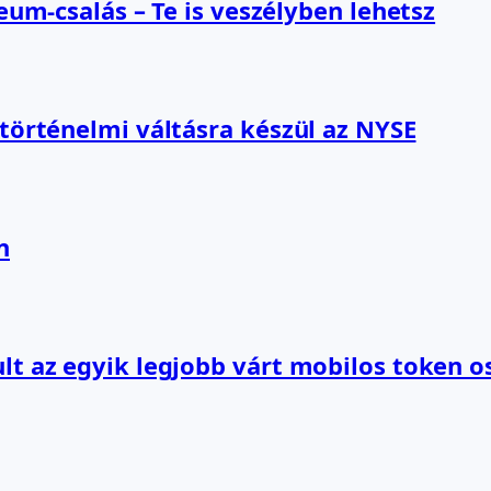
reum-csalás – Te is veszélyben lehetsz
 történelmi váltásra készül az NYSE
n
lt az egyik legjobb várt mobilos token o