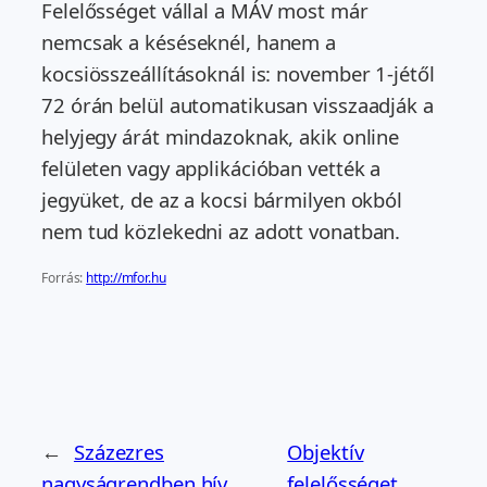
Felelősséget vállal a MÁV most már
nemcsak a késéseknél, hanem a
kocsiösszeállításoknál is: november 1-jétől
72 órán belül automatikusan visszaadják a
helyjegy árát mindazoknak, akik online
felületen vagy applikációban vették a
jegyüket, de az a kocsi bármilyen okból
nem tud közlekedni az adott vonatban.
Forrás:
http://mfor.hu
←
Százezres
Objektív
nagyságrendben hív
felelősséget