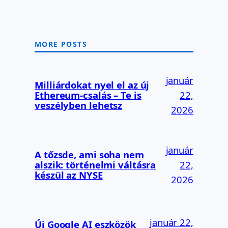
MORE POSTS
január
Milliárdokat nyel el az új
Ethereum-csalás – Te is
22,
veszélyben lehetsz
2026
január
A tőzsde, ami soha nem
alszik: történelmi váltásra
22,
készül az NYSE
2026
január 22,
Új Google AI eszközök