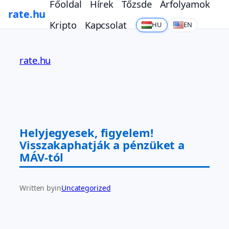
Főoldal
Hírek
Tőzsde
Árfolyamok
rate.hu
Kripto
Kapcsolat
HU
EN
Ugrás
a
rate.hu
tartalomhoz
Helyjegyesek, figyelem!
Visszakaphatják a pénzüket a
MÁV-tól
Written by
in
Uncategorized