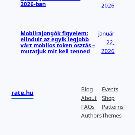
2026-ban
2026
Mobilrajongók figyelem:
január
elindult az egyik legjobb
22,
várt mobilos token osztás –
2026
mutatjuk mit kell tenned
Blog
Events
rate.hu
About
Shop
FAQs
Patterns
Authors
Themes