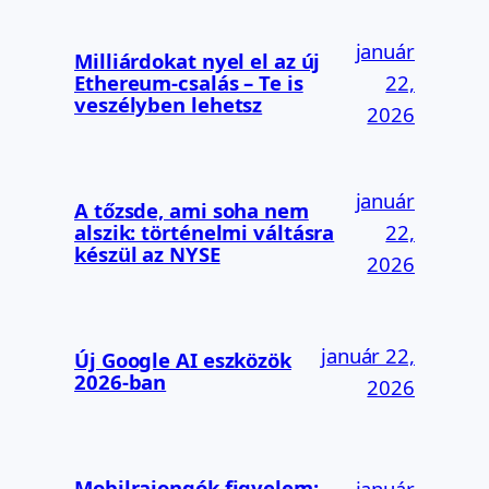
január
Milliárdokat nyel el az új
Ethereum-csalás – Te is
22,
veszélyben lehetsz
2026
január
A tőzsde, ami soha nem
alszik: történelmi váltásra
22,
készül az NYSE
2026
január 22,
Új Google AI eszközök
2026-ban
2026
Mobilrajongók figyelem:
január