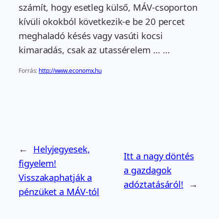
számít, hogy esetleg külső, MÁV-csoporton
kívüli okokból következik-e be 20 percet
meghaladó késés vagy vasúti kocsi
kimaradás, csak az utassérelem … …
Forrás:
http://www.economx.hu
←
Helyjegyesek,
Itt a nagy döntés
figyelem!
a gazdagok
Visszakaphatják a
adóztatásáról!
→
pénzüket a MÁV-tól