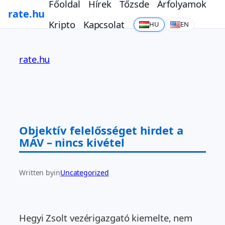
Főoldal
Hírek
Tőzsde
Árfolyamok
rate.hu
Kripto
Kapcsolat
HU
EN
Ugrás
a
rate.hu
tartalomhoz
Objektív felelősséget hirdet a
MÁV – nincs kivétel
Written by
in
Uncategorized
Hegyi Zsolt vezérigazgató kiemelte, nem