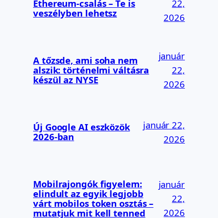
Ethereum-csalás – Te is
22,
veszélyben lehetsz
2026
január
A tőzsde, ami soha nem
alszik: történelmi váltásra
22,
készül az NYSE
2026
január 22,
Új Google AI eszközök
2026-ban
2026
Mobilrajongók figyelem:
január
elindult az egyik legjobb
22,
várt mobilos token osztás –
2026
mutatjuk mit kell tenned