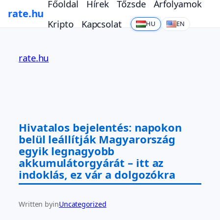
Főoldal
Hírek
Tőzsde
Árfolyamok
rate.hu
Kripto
Kapcsolat
HU
EN
Ugrás
a
rate.hu
tartalomhoz
Hivatalos bejelentés: napokon
belül leállítják Magyarország
egyik legnagyobb
akkumulátorgyárát – itt az
indoklás, ez vár a dolgozókra
Written by
in
Uncategorized