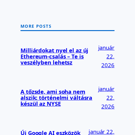
MORE POSTS
január
Milliárdokat nyel el az új
Ethereum-csalás – Te is
22,
veszélyben lehetsz
2026
január
A tőzsde, ami soha nem
alszik: történelmi váltásra
22,
készül az NYSE
2026
január 22,
Új Google AI eszközök