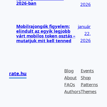
2026-ban
2026
Mobilrajongók figyelem:
január
elindult az egyik legjobb
22,
várt mobilos token osztás –
2026
mutatjuk mit kell tenned
Blog
Events
rate.hu
About
Shop
FAQs
Patterns
Authors
Themes