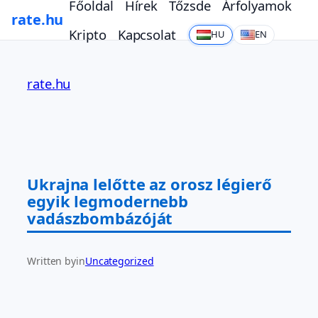
Főoldal
Hírek
Tőzsde
Árfolyamok
rate.hu
Kripto
Kapcsolat
HU
EN
Ugrás
a
rate.hu
tartalomhoz
Ukrajna lelőtte az orosz légierő
egyik legmodernebb
vadászbombázóját
Written by
in
Uncategorized