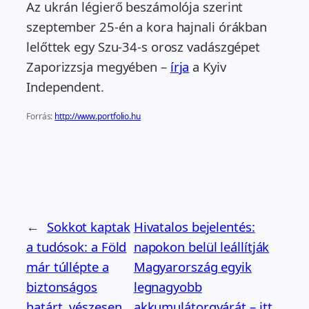
Az ukrán légierő beszámolója szerint
szeptember 25-én a kora hajnali órákban
lelőttek egy Szu-34-s orosz vadászgépet
Zaporizzsja megyében –
írja
a Kyiv
Independent.
Forrás:
http://www.portfolio.hu
←
Sokkot kaptak
Hivatalos bejelentés:
a tudósok: a Föld
napokon belül leállítják
már túllépte a
Magyarország egyik
biztonságos
legnagyobb
határt, vészesen
akkumulátorgyárát – itt