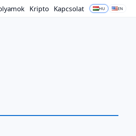
olyamok
Kripto
Kapcsolat
HU
EN