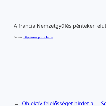
A francia Nemzetgyűlés pénteken elut
Forrás:
http://www.portfolio.hu
←
Objektív felelősséget hirdet a
So