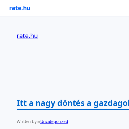
rate.hu
Ugrás
a
rate.hu
tartalomhoz
Itt a nagy döntés a gazdago
Written by
in
Uncategorized