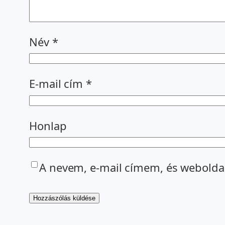
Név
*
E-mail cím
*
Honlap
A nevem, e-mail címem, és webold