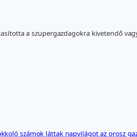
asította a szupergazdagokra kivetendő vag
kkoló számok láttak napvilágot az orosz ga