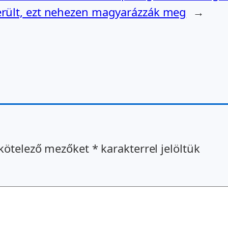
erült, ezt nehezen magyarázzák meg
→
kötelező mezőket
*
karakterrel jelöltük