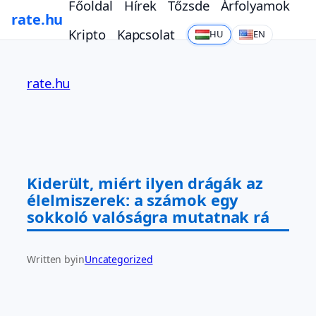
Főoldal
Hírek
Tőzsde
Árfolyamok
rate.hu
Kripto
Kapcsolat
HU
EN
Ugrás
a
rate.hu
tartalomhoz
Kiderült, miért ilyen drágák az
élelmiszerek: a számok egy
sokkoló valóságra mutatnak rá
Written by
in
Uncategorized