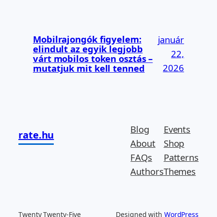
Mobilrajongók figyelem:
január
elindult az egyik legjobb
22,
várt mobilos token osztás –
2026
mutatjuk mit kell tenned
Blog
Events
rate.hu
About
Shop
FAQs
Patterns
Authors
Themes
Twenty Twenty-Five
Designed with
WordPress