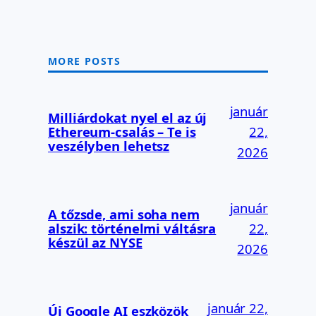
MORE POSTS
január
Milliárdokat nyel el az új
Ethereum-csalás – Te is
22,
veszélyben lehetsz
2026
január
A tőzsde, ami soha nem
alszik: történelmi váltásra
22,
készül az NYSE
2026
január 22,
Új Google AI eszközök