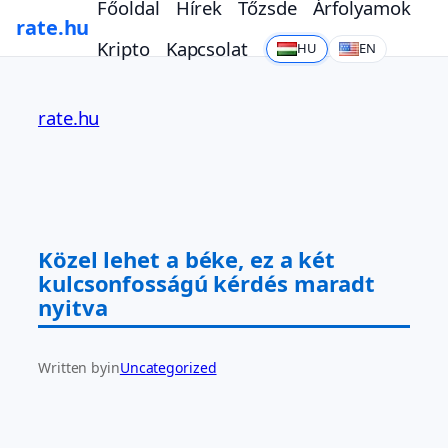
Főoldal
Hírek
Tőzsde
Árfolyamok
rate.hu
Kripto
Kapcsolat
HU
EN
Ugrás
a
rate.hu
tartalomhoz
Közel lehet a béke, ez a két
kulcsonfosságú kérdés maradt
nyitva
Written by
in
Uncategorized