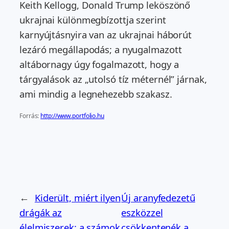
Keith Kellogg, Donald Trump leköszönő
ukrajnai különmegbízottja szerint
karnyújtásnyira van az ukrajnai háborút
lezáró megállapodás; a nyugalmazott
altábornagy úgy fogalmazott, hogy a
tárgyalások az „utolsó tíz méternél” járnak,
ami mindig a legnehezebb szakasz.
Forrás:
http://www.portfolio.hu
←
Kiderült, miért ilyen
Új aranyfedezetű
drágák az
eszközzel
élelmiszerek: a számok
csökkentenék a