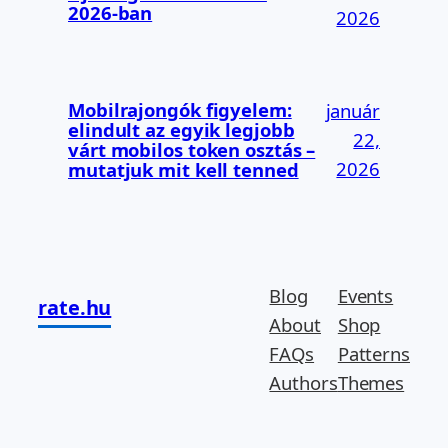
2026-ban
2026
Mobilrajongók figyelem:
január
elindult az egyik legjobb
22,
várt mobilos token osztás –
2026
mutatjuk mit kell tenned
Blog
Events
rate.hu
About
Shop
FAQs
Patterns
Authors
Themes