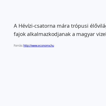
A Hévízi-csatorna mára trópusi élővil
fajok alkalmazkodjanak a magyar vize
Forrás:
http://www.economx.hu