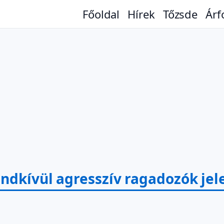
Főoldal
Hírek
Tőzsde
Árf
endkívül agresszív ragadozók je