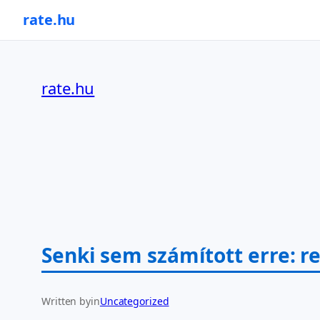
rate.hu
Ugrás
a
rate.hu
tartalomhoz
Senki sem számított erre: r
Written by
in
Uncategorized