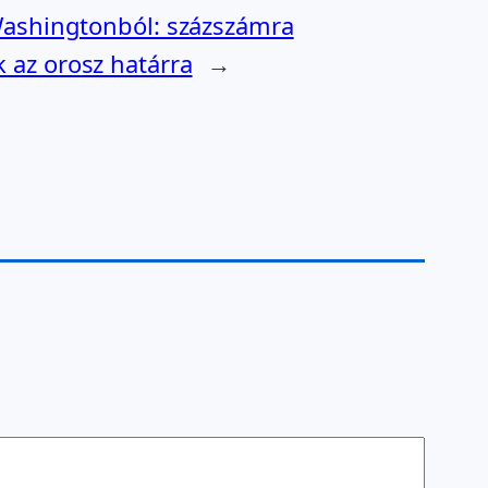
 Washingtonból: százszámra
 az orosz határra
→