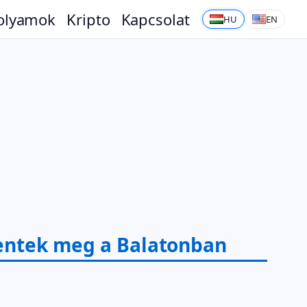
olyamok
Kripto
Kapcsolat
HU
EN
lentek meg a Balatonban