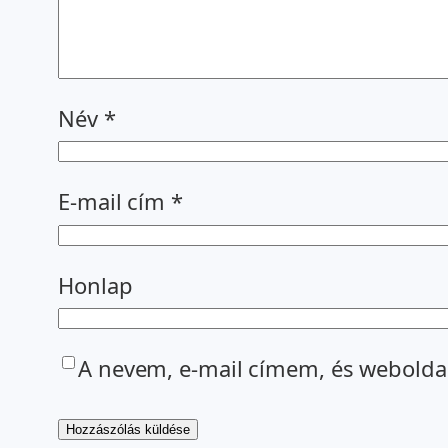
Név
*
E-mail cím
*
Honlap
A nevem, e-mail címem, és webold