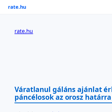
rate.hu
Ugrás
a
rate.hu
tartalomhoz
Váratlanul gáláns ajánlat 
páncélosok az orosz határra