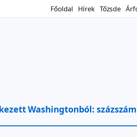
Főoldal
Hírek
Tőzsde
Árf
érkezett Washingtonból: százszá