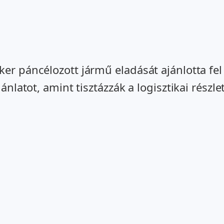
yker páncélozott jármű eladását ajánlotta f
ánlatot, amint tisztázzák a logisztikai részle