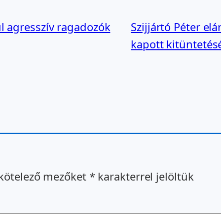
ül agresszív ragadozók
Szijjártó Péter el
kapott kitüntetés
kötelező mezőket
*
karakterrel jelöltük