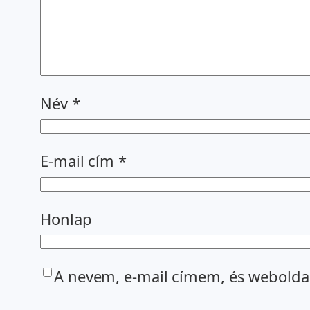
Név
*
E-mail cím
*
Honlap
A nevem, e-mail címem, és webold