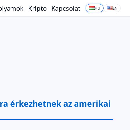
olyamok
Kripto
Kapcsolat
HU
EN
mra érkezhetnek az amerikai