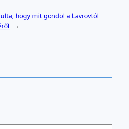
árulta, hogy mit gondol a Lavrovtól
éről
→