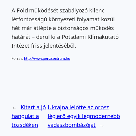
A Föld működését szabályozó kilenc
létfontosságú környezeti folyamat közül
hét már átlépte a biztonságos működés
határát – derül ki a Potsdami Klímakutató
Intézet friss jelentéséből.
Forrás:
http://www.penzcentrum.hu
←
Kitart a jó
Ukrajna lelőtte az orosz
hangulat a
légierő egyik legmodernebb
tőzsdéken
vadászbombázóját
→