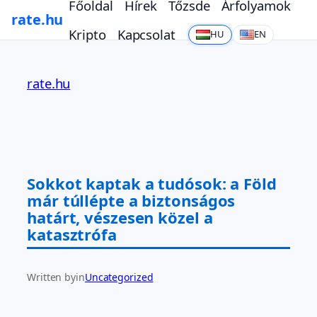
Főoldal
Hírek
Tőzsde
Árfolyamok
rate.hu
Kripto
Kapcsolat
HU
EN
Ugrás
a
rate.hu
tartalomhoz
Sokkot kaptak a tudósok: a Föld
már túllépte a biztonságos
határt, vészesen közel a
katasztrófa
Written by
in
Uncategorized