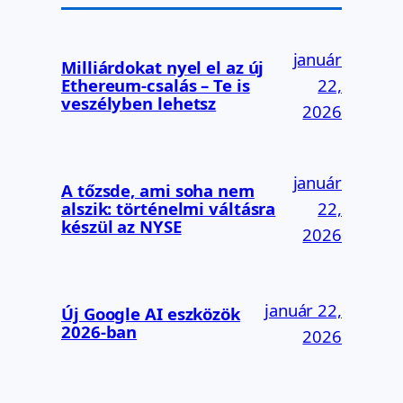
január
Milliárdokat nyel el az új
Ethereum-csalás – Te is
22,
veszélyben lehetsz
2026
január
A tőzsde, ami soha nem
alszik: történelmi váltásra
22,
készül az NYSE
2026
január 22,
Új Google AI eszközök
2026-ban
2026