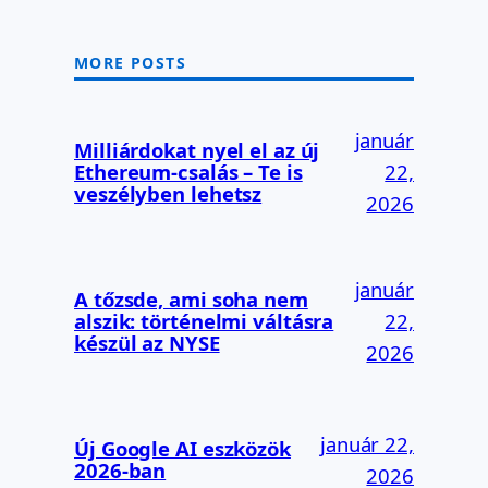
MORE POSTS
január
Milliárdokat nyel el az új
Ethereum-csalás – Te is
22,
veszélyben lehetsz
2026
január
A tőzsde, ami soha nem
alszik: történelmi váltásra
22,
készül az NYSE
2026
január 22,
Új Google AI eszközök
2026-ban
2026