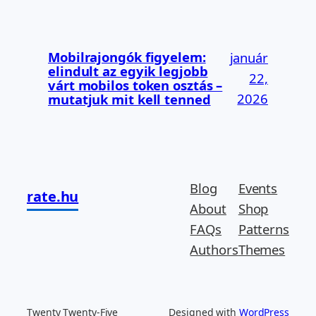
Mobilrajongók figyelem:
január
elindult az egyik legjobb
22,
várt mobilos token osztás –
2026
mutatjuk mit kell tenned
Blog
Events
rate.hu
About
Shop
FAQs
Patterns
Authors
Themes
Twenty Twenty-Five
Designed with
WordPress