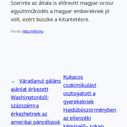
Szerinte az általa is előrevitt magyar-orosz
együttműködés a magyar embereknek jó
volt, ezért büszke a kitüntetésre.
Forrás:
http://mfor.hu
Kukacos
←
Váratlanul gáláns
csokimikulást
ajánlat érkezett
osztogatott a
Washingtonból:
gyerekeknek
százszámra
Hajdúböszörményben
érkezhetnek az
az ellenzéki
amerikai páncélosok
képviselő– sokan